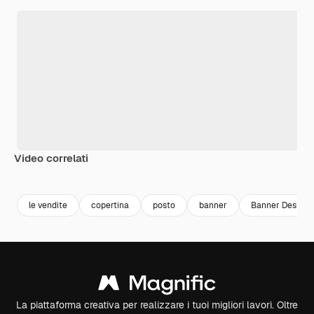
Video correlati
Premium
Premium
Premium
Premium
le vendite
copertina
posto
banner
Banner Design
La piattaforma creativa per realizzare i tuoi migliori lavori. Oltre