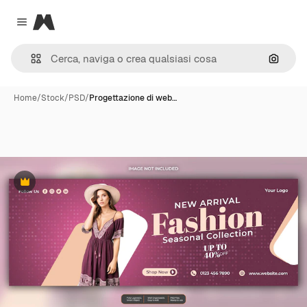
Magnific
Close menu
Cerca 
Home
/
Stock
/
PSD
/
Progettazione di web…
Premium