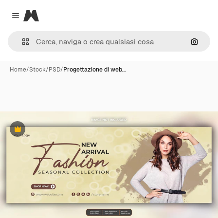
Magnific
Close menu
Cerca 
Home
/
Stock
/
PSD
/
Progettazione di web…
Premium