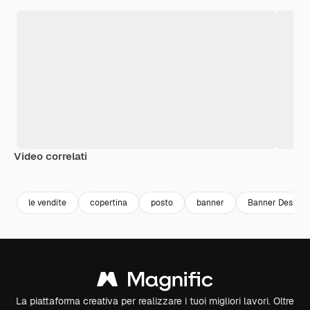
Video correlati
Premium
Premium
Premium
Premium
le vendite
copertina
posto
banner
Banner Design
La piattaforma creativa per realizzare i tuoi migliori lavori. Oltre