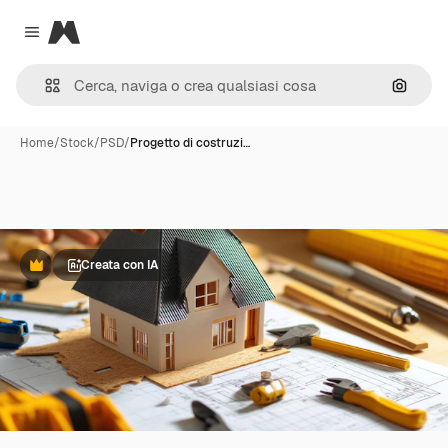
Magnific
Close menu
Cerca 
Home
/
Stock
/
PSD
/
Progetto di costruzi…
Creata con IA
Premium