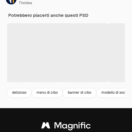
TheIdea
Potrebbero piacerti anche questi PSD
delizioso
menu di cibo
banner di cibo
modello di social 