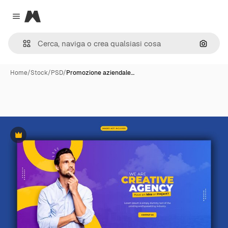
Magnific
Close menu
Cerca 
Home
/
Stock
/
PSD
/
Promozione aziendale…
Premium