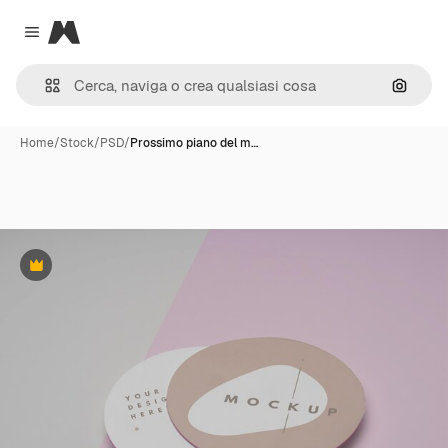
Magnific
Close menu
Cerca 
Home
/
Stock
/
PSD
/
Prossimo piano del m…
Premium