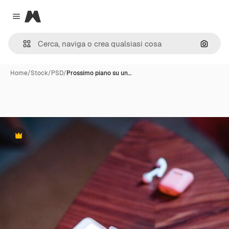
Magnific
Close menu
Cerca 
Home
/
Stock
/
PSD
/
Prossimo piano su un…
Premium