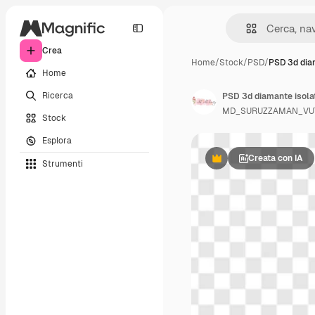
Crea
Home
/
Stock
/
PSD
/
PSD 3d dia
Home
Ricerca
PSD 3d diamante isola
MD_SURUZZAMAN_VU
Stock
Esplora
Creata con IA
Strumenti
Premium