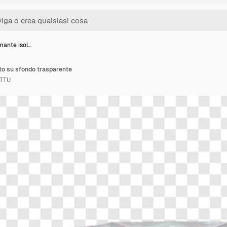
mante isol…
to su sfondo trasparente
TTU