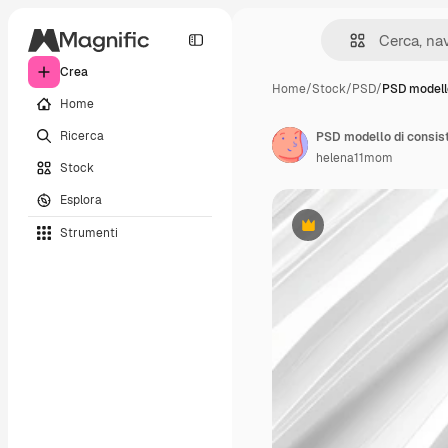
Crea
Home
/
Stock
/
PSD
/
PSD modello
Home
Ricerca
helena11mom
Stock
Esplora
Strumenti
Premium