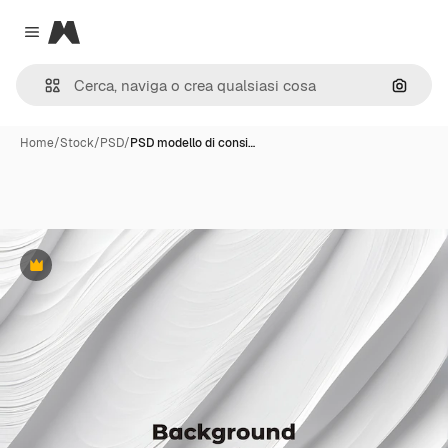
Magnific
Close menu
Cerca 
Home
/
Stock
/
PSD
/
PSD modello di consi…
Premium