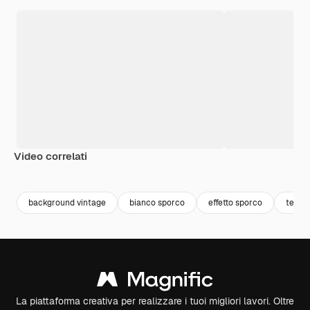
Video correlati
Premium
Premium
Premium
Premium
background vintage
bianco sporco
effetto sporco
textu
La piattaforma creativa per realizzare i tuoi migliori lavori. Oltre