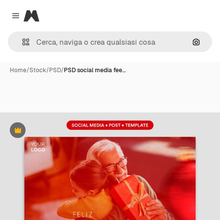
Magnific
Close menu
Cerca 
Home
/
Stock
/
PSD
/
PSD social media fee…
Premium