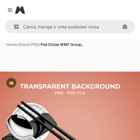
Magnific
Close menu
Cerca 
Home
/
Stock
/
PSD
/
Psd Sticks WMF Group…
Premium