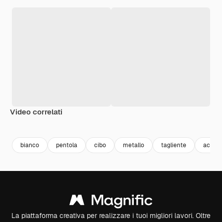
Video correlati
Premium
Premium
Premium
Premium
bianco
pentola
cibo
metallo
tagliente
acciai
La piattaforma creativa per realizzare i tuoi migliori lavori. Oltre