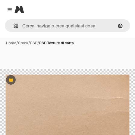
Magnific
Close menu
Cerca 
Home
/
Stock
/
PSD
/
PSD Texture di carta…
Premium