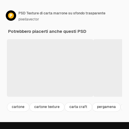
PSD Texture di carta marrone su sfondo trasparente
pixellavector
Potrebbero piacerti anche questi PSD
cartone
cartone texture
carta craft
pergamena
pa