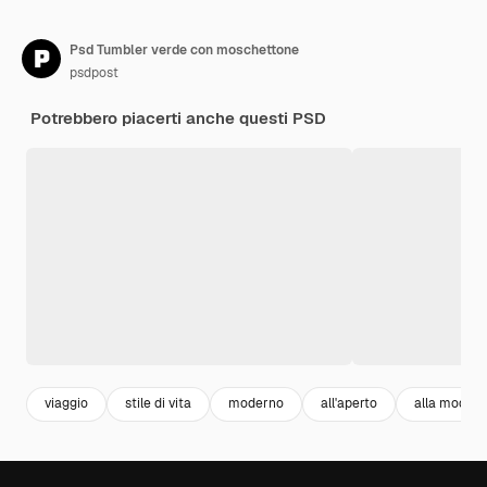
Psd Tumbler verde con moschettone
psdpost
Potrebbero piacerti anche questi PSD
viaggio
stile di vita
moderno
all'aperto
alla moda