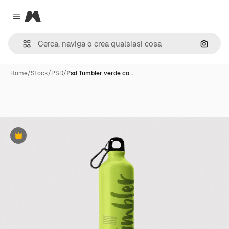
Magnific
Close menu
Cerca 
Home
/
Stock
/
PSD
/
Psd Tumbler verde co…
Premium