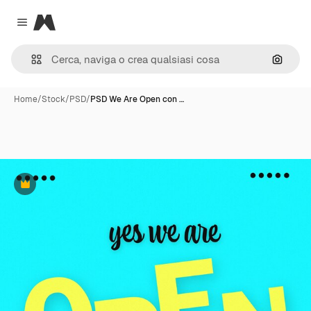
Magnific
Close menu
Cerca 
Home
/
Stock
/
PSD
/
PSD We Are Open con …
Premium