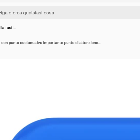
lla tasti…
Pulsante della tastiera con punto esclamativo importante punto di attenzione comunicazione cyberspazio icona 3d