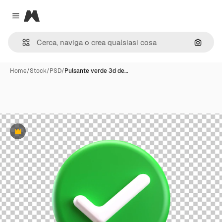
Magnific
Close menu
Cerca 
Home
/
Stock
/
PSD
/
Pulsante verde 3d de…
Premium