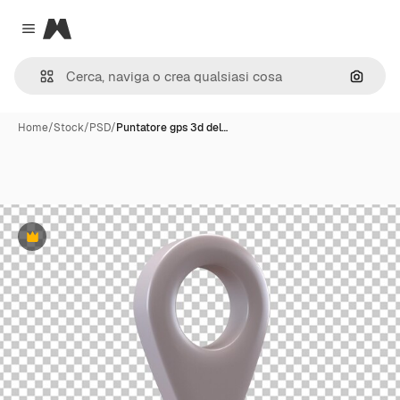
Magnific
Close menu
Cerca 
Home
/
Stock
/
PSD
/
Puntatore gps 3d del…
Premium