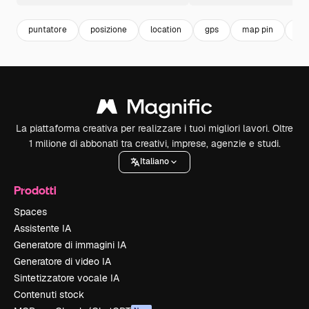
puntatore
posizione
location
gps
map pin
pu
La piattaforma creativa per realizzare i tuoi migliori lavori. Oltre
1 milione di abbonati tra creativi, imprese, agenzie e studi.
Italiano
Prodotti
Spaces
Assistente IA
Generatore di immagini IA
Generatore di video IA
Sintetizzatore vocale IA
Contenuti stock