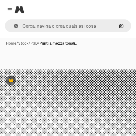
Magnific
Close menu
Cerca 
Home
/
Stock
/
PSD
/
Punti a mezza tonali…
Premium