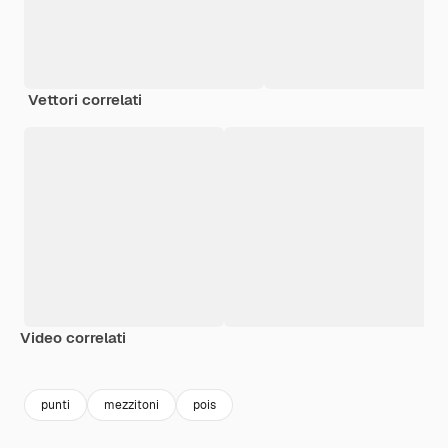
Vettori correlati
Video correlati
Premium
Premium
Premium
Premium
punti
mezzitoni
pois