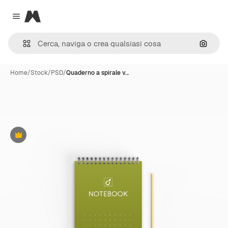
Magnific
Close menu
Cerca 
Home
/
Stock
/
PSD
/
Quaderno a spirale v…
Premium