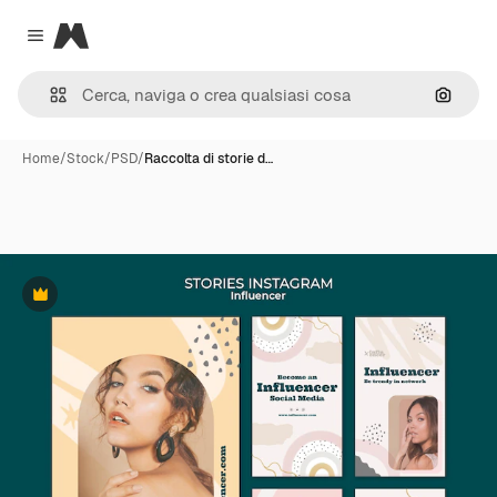
Magnific
Close menu
Cerca 
Home
/
Stock
/
PSD
/
Raccolta di storie d…
Premium