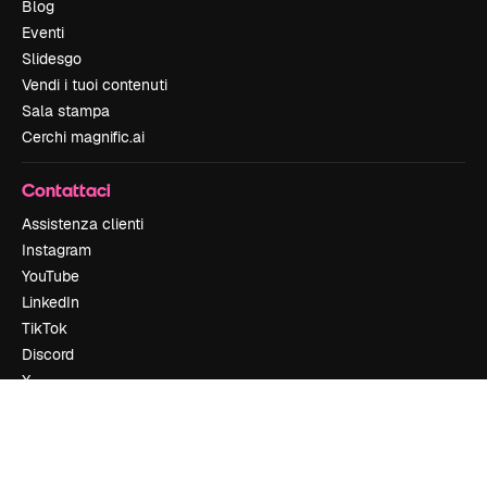
Blog
Eventi
Slidesgo
Vendi i tuoi contenuti
Sala stampa
Cerchi magnific.ai
Contattaci
Assistenza clienti
Instagram
YouTube
LinkedIn
TikTok
Discord
X
Reddit
Copyright © 2010-
2026
Freepik Company S.L.U.
Tutti i diritti riservati
.