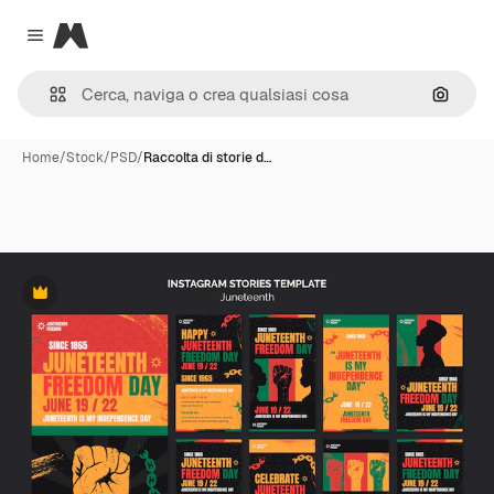
Magnific
Close menu
Cerca 
Home
/
Stock
/
PSD
/
Raccolta di storie d…
Premium