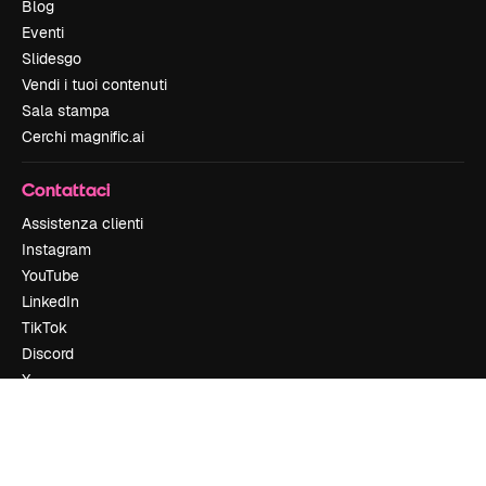
Blog
Eventi
Slidesgo
Vendi i tuoi contenuti
Sala stampa
Cerchi magnific.ai
Contattaci
Assistenza clienti
Instagram
YouTube
LinkedIn
TikTok
Discord
X
Reddit
Copyright © 2010-
2026
Freepik Company S.L.U.
Tutti i diritti riservati
.