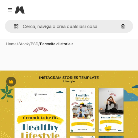
Magnific
Close menu
Cerca 
Home
/
Stock
/
PSD
/
Raccolta di storie s…
Premium