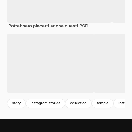
Potrebbero piacerti anche questi PSD
story
instagram stories
collection
temple
instagr