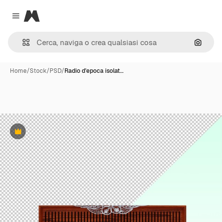
Magnific
Close menu
Cerca 
Home
/
Stock
/
PSD
/
Radio d'epoca isolat…
Premium