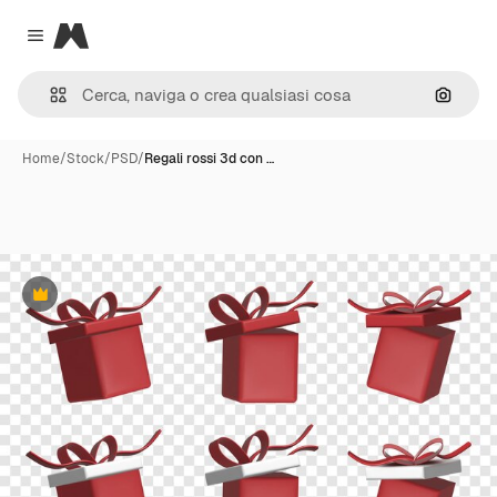
Magnific
Close menu
Cerca 
Home
/
Stock
/
PSD
/
Regali rossi 3d con …
Premium