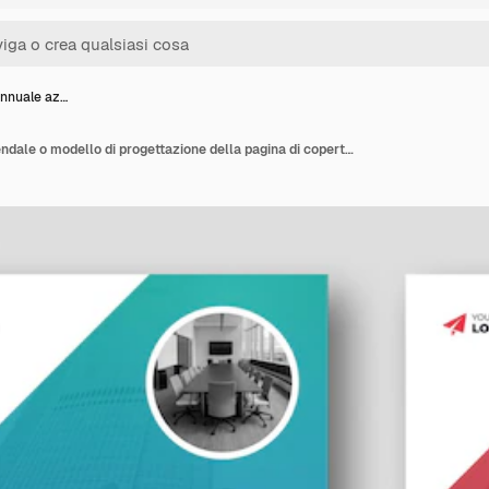
annuale az…
Relazione annuale aziendale o modello di progettazione della pagina di copertina dell'opuscolo