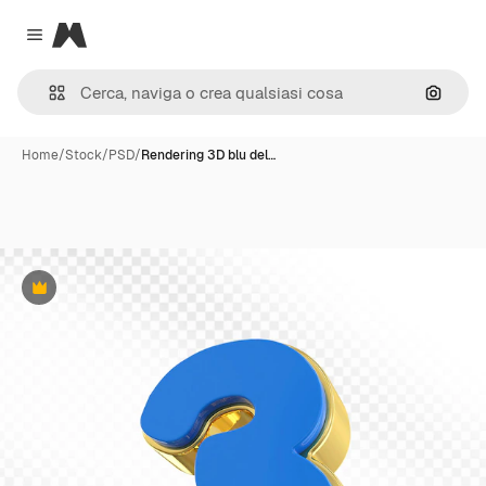
Magnific
Close menu
Cerca 
Home
/
Stock
/
PSD
/
Rendering 3D blu del…
Premium