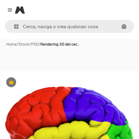
Magnific
Close menu
Cerca 
Home
/
Stock
/
PSD
/
Rendering 3D del cer…
Premium