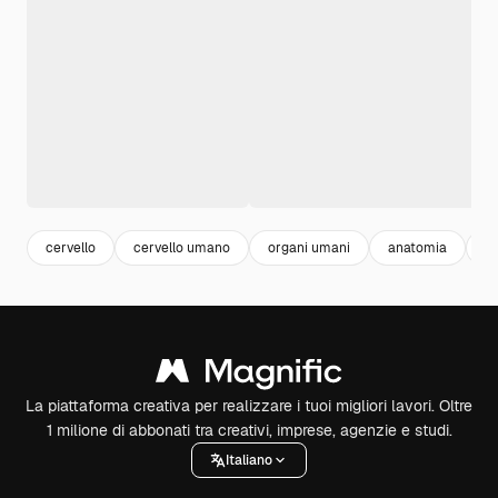
cervello
cervello umano
organi umani
anatomia
a
La piattaforma creativa per realizzare i tuoi migliori lavori. Oltre
1 milione di abbonati tra creativi, imprese, agenzie e studi.
Italiano