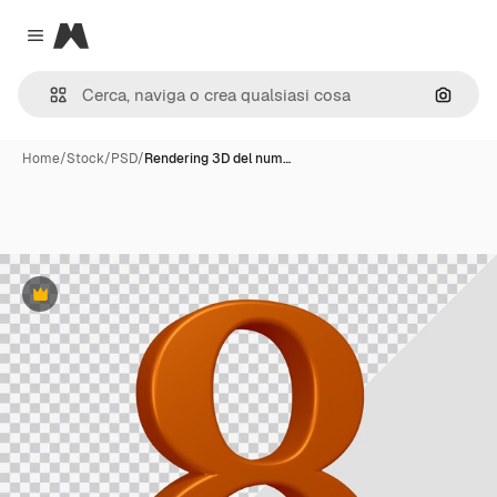
Magnific
Close menu
Cerca 
Home
/
Stock
/
PSD
/
Rendering 3D del num…
Premium