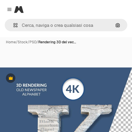
Magnific
Close menu
Cerca 
Home
/
Stock
/
PSD
/
Rendering 3D del vec…
Premium