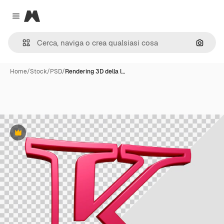
Magnific
Close menu
Cerca 
Home
/
Stock
/
PSD
/
Rendering 3D della l…
Premium