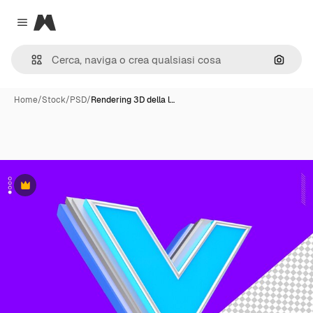
Magnific
Close menu
Cerca 
Home
/
Stock
/
PSD
/
Rendering 3D della l…
Premium