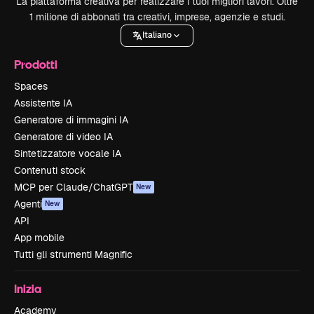
La piattaforma creativa per realizzare i tuoi migliori lavori. Oltre
1 milione di abbonati tra creativi, imprese, agenzie e studi.
Italiano
Prodotti
Spaces
Assistente IA
Generatore di immagini IA
Generatore di video IA
Sintetizzatore vocale IA
Contenuti stock
MCP per Claude/ChatGPT
New
Agenti
New
API
App mobile
Tutti gli strumenti Magnific
Inizia
Academy