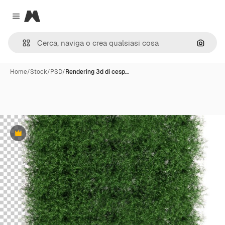
Magnific
Close menu
Cerca 
Home
/
Stock
/
PSD
/
Rendering 3d di cesp…
Premium