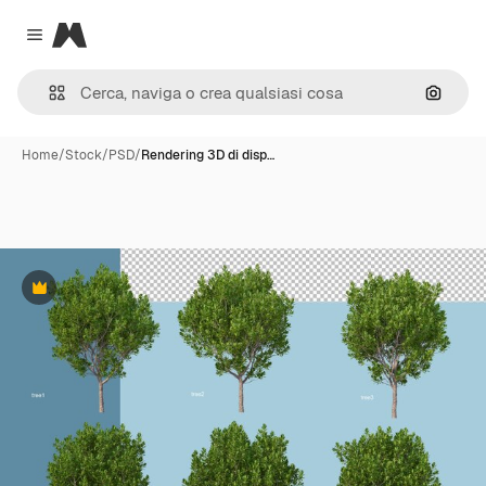
Magnific
Close menu
Cerca 
Home
/
Stock
/
PSD
/
Rendering 3D di disp…
Premium