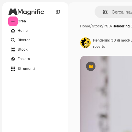
Crea
Home
/
Stock
/
PSD
/
Rendering 
Home
Ricerca
Rendering 3D di mockup
roverto
Stock
Esplora
Strumenti
Premium