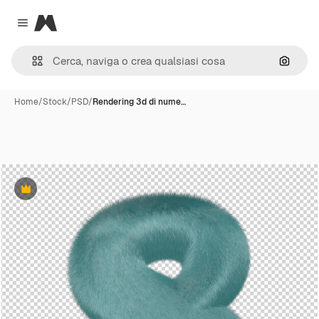
Magnific
Close menu
Cerca 
Home
/
Stock
/
PSD
/
Rendering 3d di nume…
Premium