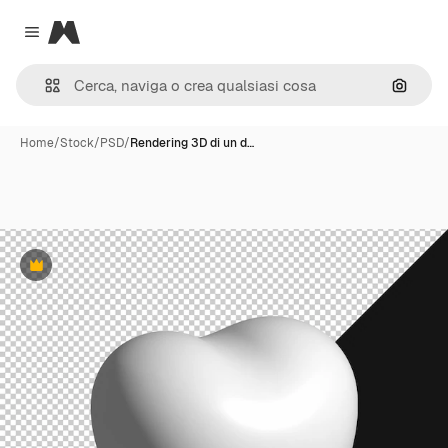
Magnific
Close menu
Cerca 
Home
/
Stock
/
PSD
/
Rendering 3D di un d…
Premium