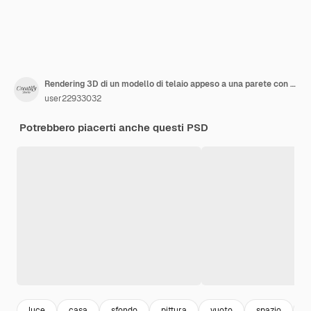
Rendering 3D di un modello di telaio appeso a una parete con pianta
user22933032
Potrebbero piacerti anche questi PSD
luce
casa
sfondo
pittura
vuoto
spazio
a