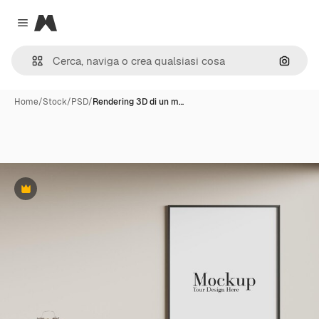
Magnific
Close menu
Cerca 
Home
/
Stock
/
PSD
/
Rendering 3D di un m…
Premium