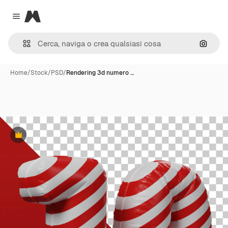
Magnific
Close menu
Cerca 
Home
/
Stock
/
PSD
/
Rendering 3d numero …
Premium