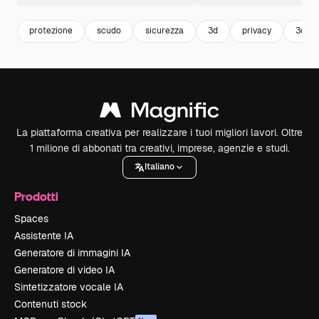
protezione
scudo
sicurezza
3d
privacy
3d sh
La piattaforma creativa per realizzare i tuoi migliori lavori. Oltre
1 milione di abbonati tra creativi, imprese, agenzie e studi.
Italiano
Prodotti
Spaces
Assistente IA
Generatore di immagini IA
Generatore di video IA
Sintetizzatore vocale IA
Contenuti stock