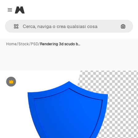
Magnific
Close menu
Cerca 
Home
/
Stock
/
PSD
/
Rendering 3d scudo b…
Premium