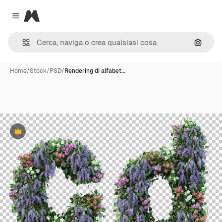
Magnific
Close menu
Cerca 
Home
/
Stock
/
PSD
/
Rendering di alfabet…
Premium