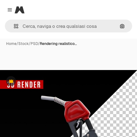
Magnific
Close menu
Cerca 
Home
/
Stock
/
PSD
/
Rendering realistico…
Premium