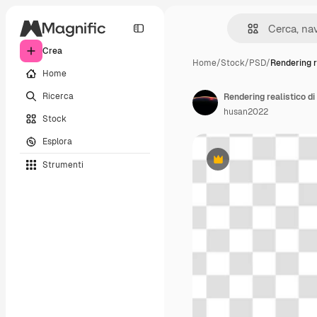
Crea
Home
/
Stock
/
PSD
/
Rendering r
Home
Ricerca
Rendering realistico di 
husan2022
Stock
Esplora
Strumenti
Premium