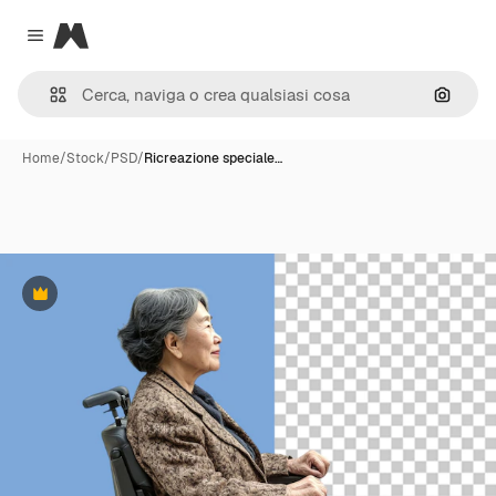
Magnific
Close menu
Cerca 
Home
/
Stock
/
PSD
/
Ricreazione speciale…
Premium