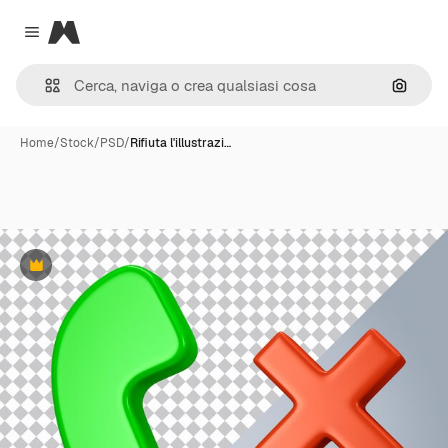
Magnific
Close menu
Cerca 
Home
/
Stock
/
PSD
/
Rifiuta l'illustrazi…
Premium