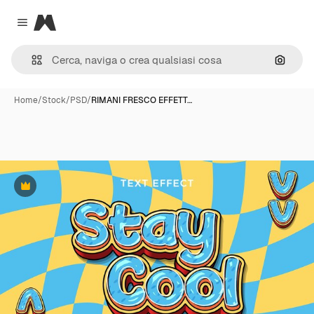
Magnific
Close menu
Cerca 
Home
/
Stock
/
PSD
/
RIMANI FRESCO EFFETT…
Premium