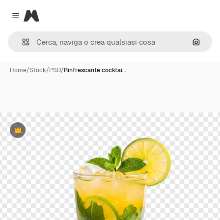
Magnific
Close menu
Cerca 
Home
/
Stock
/
PSD
/
Rinfrescante cocktai…
Premium