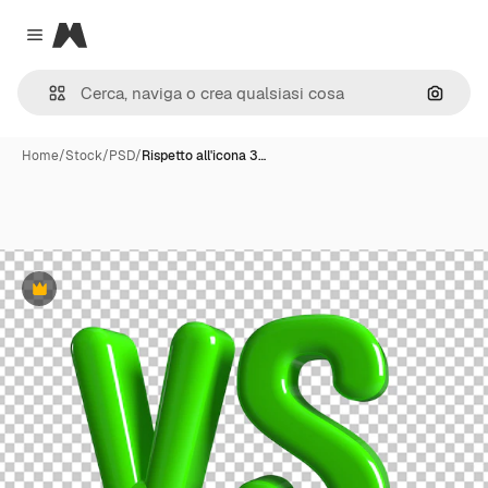
Magnific
Close menu
Cerca 
Home
/
Stock
/
PSD
/
Rispetto all'icona 3…
Premium