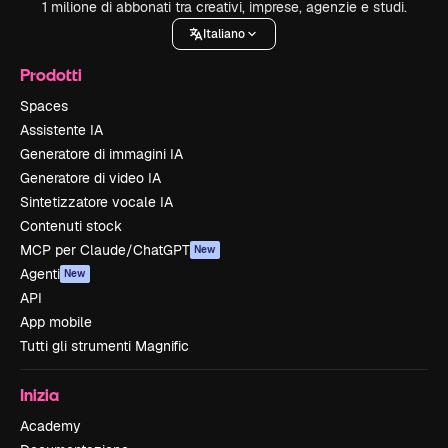
1 milione di abbonati tra creativi, imprese, agenzie e studi.
Italiano
Prodotti
Spaces
Assistente IA
Generatore di immagini IA
Generatore di video IA
Sintetizzatore vocale IA
Contenuti stock
MCP per Claude/ChatGPT
New
Agenti
New
API
App mobile
Tutti gli strumenti Magnific
Inizia
Academy