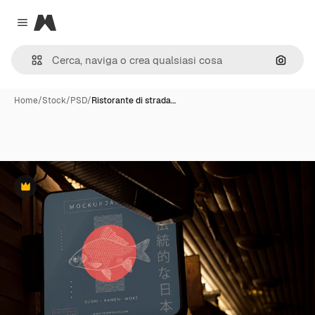
Magnific
Close menu
Cerca 
Home
/
Stock
/
PSD
/
Ristorante di strada…
Premium