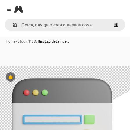
Magnific
Close menu
Cerca 
Home
/
Stock
/
PSD
/
Risultati della rice…
Premium